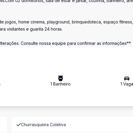
s.Com 02 dormitórios, sala de estar e jantar, cozinha, banheiro, ár
ão de jogos, home cinema, playground, brinquedoteca, espaço fitness
a visitantes e guarita 24 horas.
 alterações. Consulte nossa equipe para confirmar as informações**
s
1
Banheiro
1
Vag
Churrasqueira Coletiva