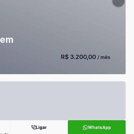
 em
R$ 3.200,00
/ mês
Ligar
WhatsApp