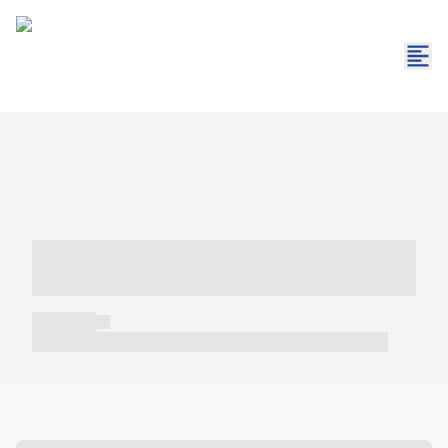
----- ----- -- ------ ---- ---- -- ----- -----
----- --- ------
----- -----
----- ----- -- ------ ---- ---- -- ----- ----- ----- --- ------