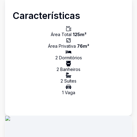
Características
Área Total
125
m²
Área Privativa
76
m²
2
Dormitório
s
2
Banheiro
s
2
Suíte
s
1
Vaga