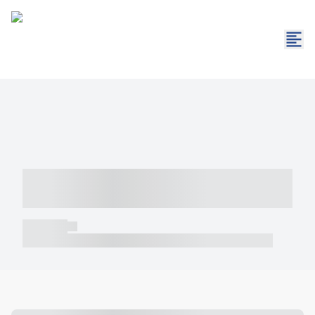
----- ----- -- ------ ---- ---- -- ----- -----
----- --- ------
----- -----
----- ----- -- ------ ---- ---- -- ----- ----- ----- --- ------