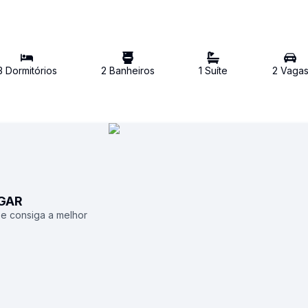
3
Dormitório
s
2
Banheiro
s
1
Suíte
2
Vaga
UGAR
 e consiga a melhor