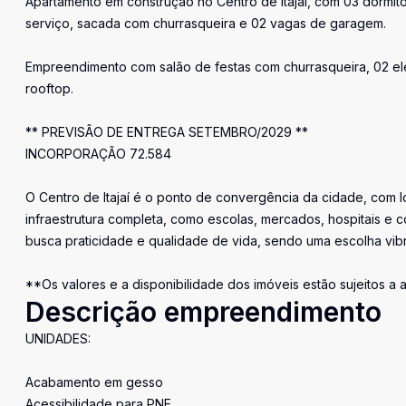
Apartamento em construção no Centro de Itajaí, com 03 dormitóri
serviço, sacada com churrasqueira e 02 vagas de garagem.
Empreendimento com salão de festas com churrasqueira, 02 elev
rooftop.
** PREVISÃO DE ENTREGA SETEMBRO/2029 **
INCORPORAÇÃO 72.584
O Centro de Itajaí é o ponto de convergência da cidade, com lo
infraestrutura completa, como escolas, mercados, hospitais e 
busca praticidade e qualidade de vida, sendo uma escolha vibra
**Os valores e a disponibilidade dos imóveis estão sujeitos a
Descrição empreendimento
UNIDADES:
Acabamento em gesso
Acessibilidade para PNE