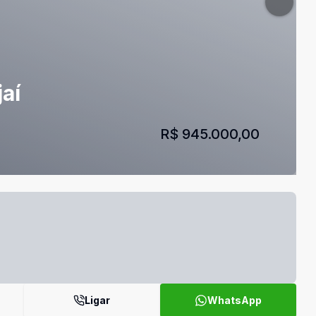
aí
R$ 945.000,00
Ligar
WhatsApp