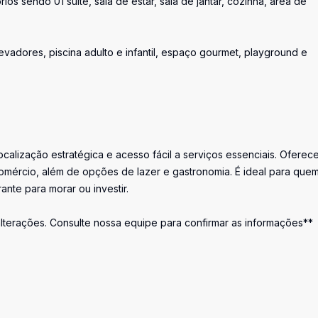
os sendo 01 suíte, sala de estar, sala de jantar, cozinha, área de
adores, piscina adulto e infantil, espaço gourmet, playground e
calização estratégica e acesso fácil a serviços essenciais. Oferec
comércio, além de opções de lazer e gastronomia. É ideal para que
nte para morar ou investir.
 alterações. Consulte nossa equipe para confirmar as informações**