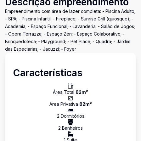
Descrição empreendimento
Empreendimento com área de lazer completa: - Piscina Adulto;
- SPA; - Piscina Infantil; - Fireplace; - Sunrise Grill (quiosque); -
Academia; - Espaço Funcional; - Lavanderia; - Salão de Jogos;
- Opera Terrazza; - Espaço Zen; - Espaço Colaborativo; -
Brinquedoteca; - Playground; - Pet Place; - Quadra; - Jardim
das Especiarias; - Jacuzzi; - Foyer
Características
Área Total
82
m²
Área Privativa
82
m²
2
Dormitório
s
2
Banheiro
s
1
Suíte