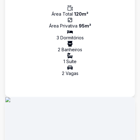
Área Total
120
m²
Área Privativa
95
m²
3
Dormitório
s
2
Banheiro
s
1
Suíte
2
Vaga
s