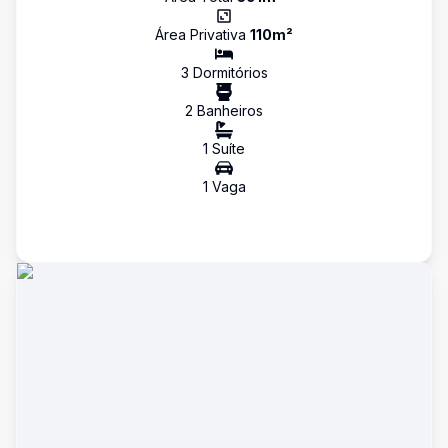
Área Privativa
110
m²
3
Dormitório
s
2
Banheiro
s
1
Suíte
1
Vaga