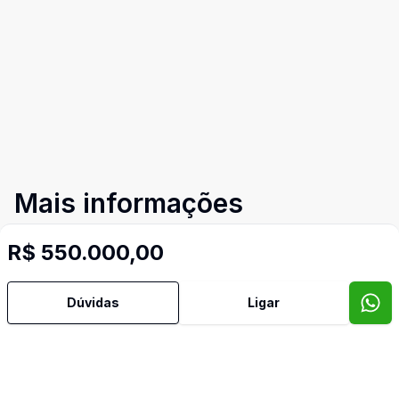
Mais informações
R$ 550.000,00
Aceita Pet
Dúvidas
Ligar
Área de Serviço
Banheiro Social
Churrasqueira