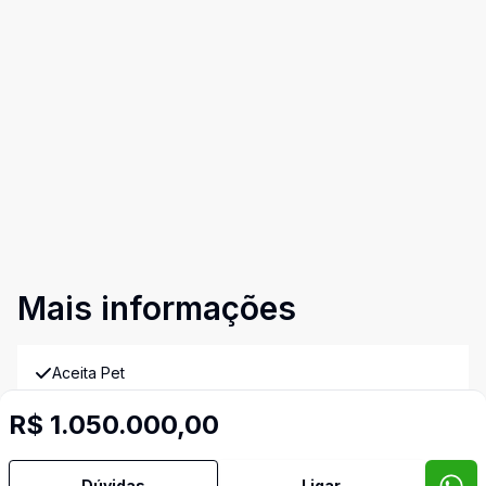
Mais informações
Aceita Pet
R$ 1.050.000,00
Ar Condicionado
Área de Serviço
Dúvidas
Ligar