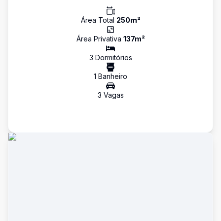
Área Total
250
m²
Área Privativa
137
m²
3
Dormitório
s
1
Banheiro
3
Vaga
s