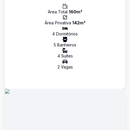
Área Total
160
m²
Área Privativa
142
m²
4
Dormitório
s
5
Banheiro
s
4
Suíte
s
2
Vaga
s