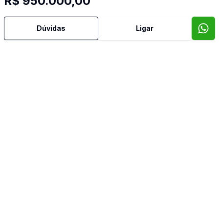
R$ 950.000,00
Dúvidas
Ligar
Mais informações
Aceita Pet
Área de Serviço
Cozinha
Imóveis semelhantes
Confira imóveis semelhantes