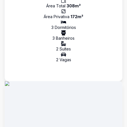
Área Total
308
m²
Área Privativa
172
m²
3
Dormitório
s
3
Banheiro
s
2
Suíte
s
2
Vaga
s