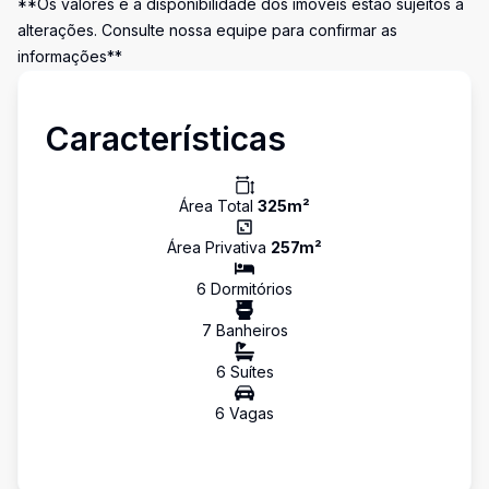
**Os valores e a disponibilidade dos imóveis estão sujeitos a
alterações. Consulte nossa equipe para confirmar as
informações**
Características
Área Total
325
m²
Área Privativa
257
m²
6
Dormitório
s
7
Banheiro
s
6
Suíte
s
6
Vaga
s