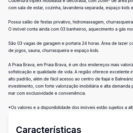
Cobertura triplex mobiliada e decorada, com 205m² de área priv
com sala de estar, cozinha, lavanderia separada, espaço kids
Possui salão de festas privativo, hidromassagem, churrasqueir
O imóvel conta ainda com 03 banheiros, aquecimento a gás nos
São 03 vagas de garagem e portaria 24 horas. Área de lazer com
de jogos, sauna, churrasqueira e espaço kids.
A Praia Brava, em Praia Brava, é um dos endereços mais valori
sofisticação e qualidade de vida. A região oferece excelente i
alto padrão, além de fácil acesso ao centro de Itajaí e Balneá
investimento, com forte valorização imobiliária e alta demanda
mar com exclusividade e conveniência.
*Os valores e a disponibilidade dos imóveis estão sujeitos a a
Características