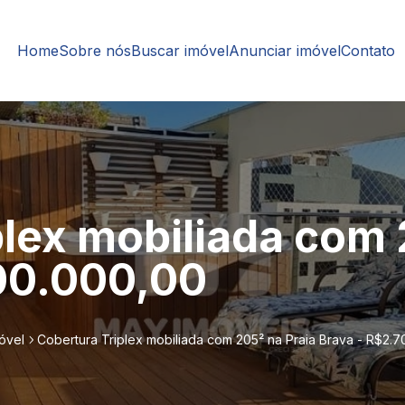
Home
Sobre nós
Buscar imóvel
Anunciar imóvel
Contato
plex mobiliada com 
00.000,00
óvel
Cobertura Triplex mobiliada com 205² na Praia Brava - R$2.