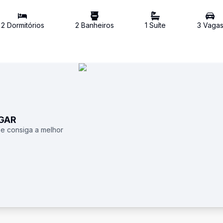
2
Dormitório
s
2
Banheiro
s
1
Suíte
3
Vaga
UGAR
 e consiga a melhor