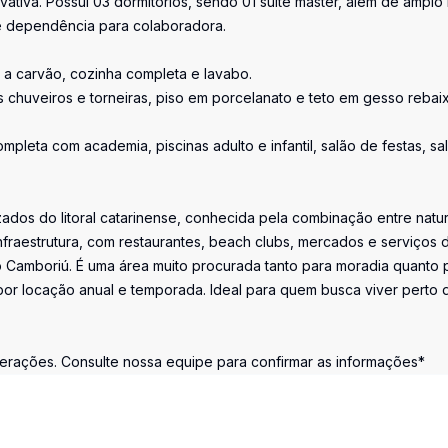
ativa. Possui 03 dormitórios, sendo 01 suíte master, além de amplo l
 e dependência para colaboradora.
a a carvão, cozinha completa e lavabo.
 chuveiros e torneiras, piso em porcelanato e teto em gesso rebai
pleta com academia, piscinas adulto e infantil, salão de festas, sa
zados do litoral catarinense, conhecida pela combinação entre natu
nfraestrutura, com restaurantes, beach clubs, mercados e serviços 
rio Camboriú. É uma área muito procurada tanto para moradia quanto 
 por locação anual e temporada. Ideal para quem busca viver perto 
lterações. Consulte nossa equipe para confirmar as informações*