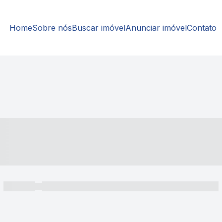
Home
Sobre nós
Buscar imóvel
Anunciar imóvel
Contato
----- ---- ---- -- ----
----- -----
----- ----- -- ------ ---- ---- -- ----- ----- ----- --- ------