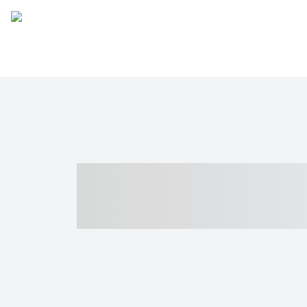
----- ----- -- -
- ------