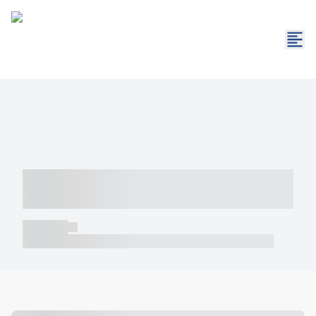
----- ----- -- ------ ---- ---- -- ----- -----
----- --- ------
----- -----
----- ----- -- ------ ---- ---- -- ----- ----- ----- --- ------