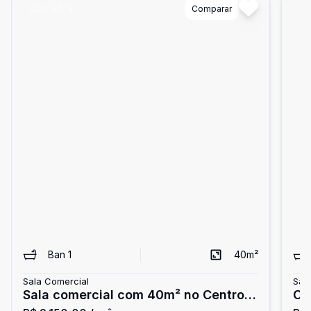
Cód:
8273
Comparar
Có
Ban
1
40
m²
Sala Comercial
Sal
Sala comercial com 40m² no Centro
Ca