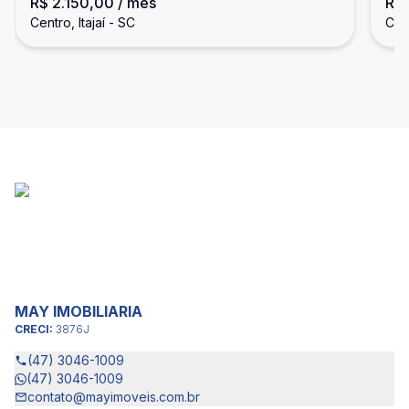
R$ 2.150,00
/ mês
R$
de Itajaí
de 
Centro, Itajaí - SC
Cent
MAY IMOBILIARIA
CRECI:
3876J
(47) 3046-1009
(47) 3046-1009
contato@mayimoveis.com.br