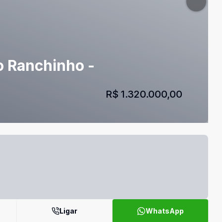
o Ranchinho -
R$ 1.320.000,00
Ligar
WhatsApp