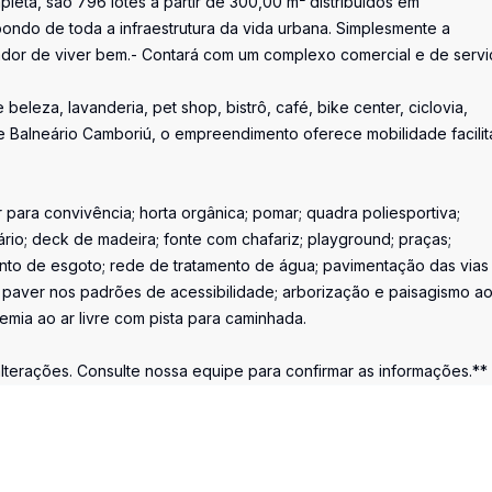
pleta, são 796 lotes a partir de 300,00 m² distribuídos em
ndo de toda a infraestrutura da vida urbana. Simplesmente a
vador de viver bem.- Contará com um complexo comercial e de servi
eza, lavanderia, pet shop, bistrô, café, bike center, ciclovia,
 de Balneário Camboriú, o empreendimento oferece mobilidade facilit
 para convivência; horta orgânica; pomar; quadra poliesportiva;
rio; deck de madeira; fonte com chafariz; playground; praças;
amento de esgoto; rede de tratamento de água; pavimentação das via
m paver nos padrões de acessibilidade; arborização e paisagismo a
ia ao ar livre com pista para caminhada.
alterações. Consulte nossa equipe para confirmar as informações.**