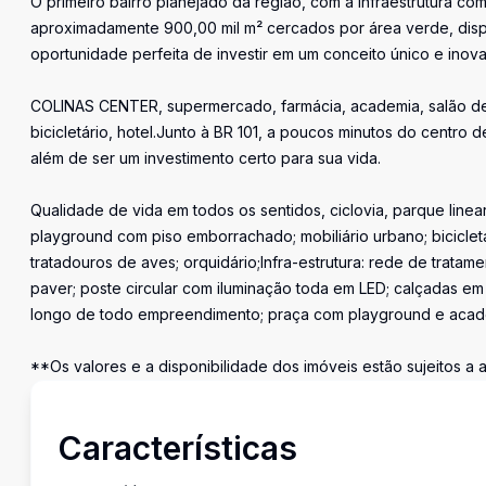
O primeiro bairro planejado da região, com a infraestrutura com
aproximadamente 900,00 mil m² cercados por área verde, dispo
oportunidade perfeita de investir em um conceito único e ino
COLINAS CENTER, supermercado, farmácia, academia, salão de bel
bicicletário, hotel.Junto à BR 101, a poucos minutos do centro
além de ser um investimento certo para sua vida.
Qualidade de vida em todos os sentidos, ciclovia, parque linear
playground com piso emborrachado; mobiliário urbano; bicicletá
tratadouros de aves; orquidário;Infra-estrutura: rede de trat
paver; poste circular com iluminação toda em LED; calçadas e
longo de todo empreendimento; praça com playground e academ
**Os valores e a disponibilidade dos imóveis estão sujeitos a 
Características