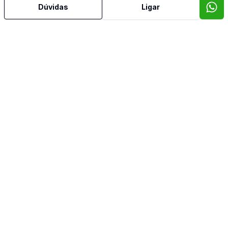
Adega
Dúvidas
Ligar
Água Quente
Área de Serviço
Banheiro Social
Copa
Copa Cozinha
Cozinha
Espera para Split
Estar Íntimo