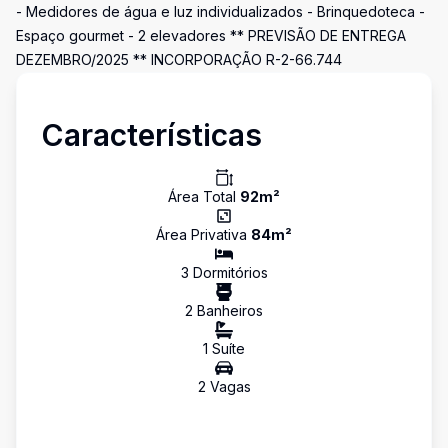
- Medidores de água e luz individualizados - Brinquedoteca -
Espaço gourmet - 2 elevadores ** PREVISÃO DE ENTREGA
DEZEMBRO/2025 ** INCORPORAÇÃO R-2-66.744
Características
Área Total
92
m²
Área Privativa
84
m²
3
Dormitório
s
2
Banheiro
s
1
Suíte
2
Vaga
s