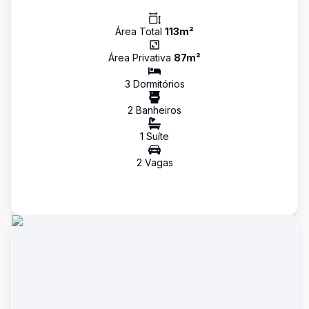
Área Total
113
m²
Área Privativa
87
m²
3
Dormitório
s
2
Banheiro
s
1
Suíte
2
Vaga
s